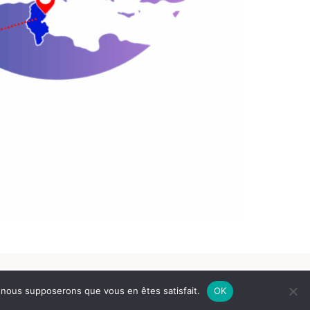
e, nous supposerons que vous en êtes satisfait.
OK