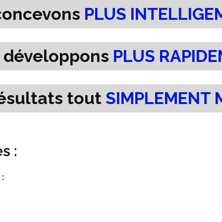
concevons
PLUS INTELLIG
 développons
PLUS RAPID
ésultats tout
SIMPLEMENT 
s :
: