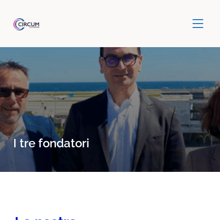
APRI/C
I tre fondatori